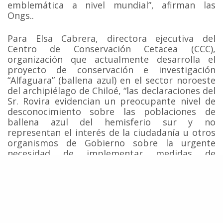
emblemática a nivel mundial”, afirman las
Ongs..
Para Elsa Cabrera, directora ejecutiva del
Centro de Conservación Cetacea (CCC),
organización que actualmente desarrolla el
proyecto de conservación e investigación
“Alfaguara” (ballena azul) en el sector noroeste
del archipiélago de Chiloé, “las declaraciones del
Sr. Rovira evidencian un preocupante nivel de
desconocimiento sobre las poblaciones de
ballena azul del hemisferio sur y no
representan el interés de la ciudadanía u otros
organismos de Gobierno sobre la urgente
necesidad de implementar medidas de
conservación efectivas paras las poblaciones de
ballena azul presentes en aguas chilenas”.
Cabrera agregó que “llama muchísimo la
atención las declaraciones del Sr. Rovira, ya que
por un lado aparece apoyando la creación de un