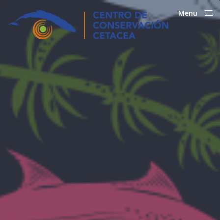
Menu
Close