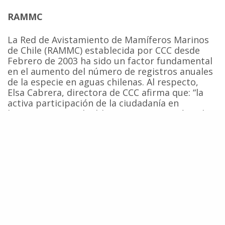
RAMMC
La Red de Avistamiento de Mamíferos Marinos
de Chile (RAMMC) establecida por CCC desde
Febrero de 2003 ha sido un factor fundamental
en el aumento del número de registros anuales
de la especie en aguas chilenas. Al respecto,
Elsa Cabrera, directora de CCC afirma que: “la
activa participación de la ciudadanía en
la RAMMC es invaluable para conocer más sobre
estas especies que forman parte irremplazable
de nuestro patrimonio natural marino. Por eso,
hacemos un llamado todas las comunidades
costeras a unirse a este esfuerzo de
conservación nacional”.
Fuentes:
El Austral de Osorno
,
CCC
Ballena Franca Austral
CCC