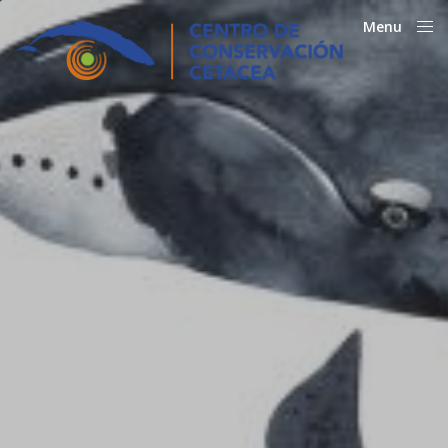
Menu
Close