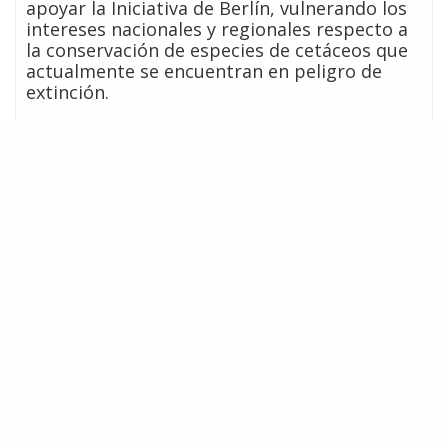
apoyar la Iniciativa de Berlín, vulnerando los
intereses nacionales y regionales respecto a
la conservación de especies de cetáceos que
actualmente se encuentran en peligro de
extinción.
Adicionalmente, la ciudadanía chilena
mantiene una posición abiertamente
favorable a la conservación de las especies
marinas, en especial de las ballenas y delfines
que habitan nuestras costas, por lo que el
gobierno tiene la obligación de representar a
cabalidad la posición ciudadana al momento
de tomar decisiones que afectan la
conservación del patrimonio marino de los
chilenos.
Por estas razones, hacemos un urgente
llamado al Gobierno de Chile para que
adopte una postura que represente la
postura de la ciudadanía chilena, el