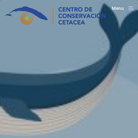
Menu
Close