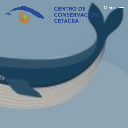
Menu
Close