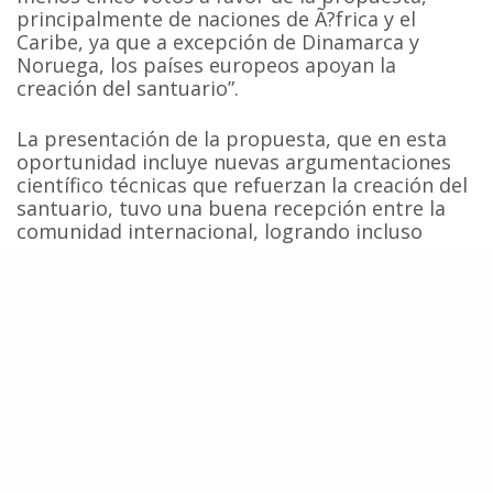
principalmente de naciones de Ã?frica y el
Caribe, ya que a excepción de Dinamarca y
Noruega, los países europeos apoyan la
creación del santuario”.
La presentación de la propuesta, que en esta
oportunidad incluye nuevas argumentaciones
científico técnicas que refuerzan la creación del
santuario, tuvo una buena recepción entre la
comunidad internacional, logrando incluso
cambiar favorablemente la posición de países
como Gabón, cuyo embajador en Brasilia
declaró que este año su gobierno apoyará la
propuesta.
Fuente:
estado.com.br
;
CNNenEspañol.com
Ballenas
Cetáceos
Conservación