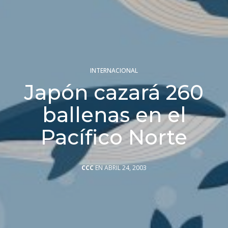
INTERNACIONAL
Japón cazará 260
ballenas en el
Pacífico Norte
CCC
EN ABRIL 24, 2003