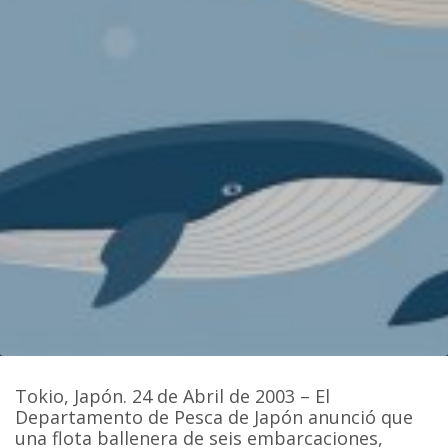
Tokio, Japón. 24 de Abril de 2003 – El
Departamento de Pesca de Japón anunció que
una flota ballenera de seis embarcaciones,