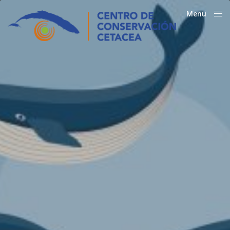
Menu
Close