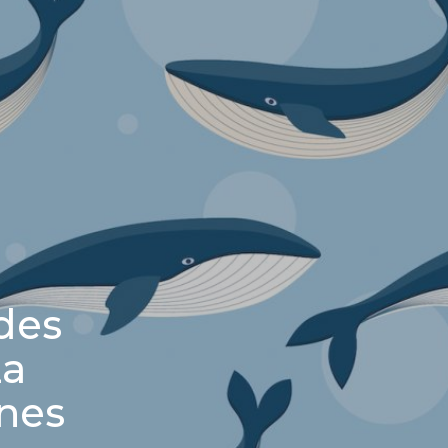
des
za
ones