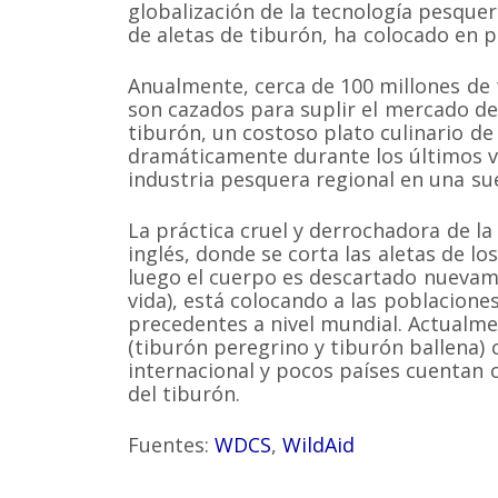
globalización de la tecnología pesqu
de aletas de tiburón, ha colocado en p
Anualmente, cerca de 100 millones de 
son cazados para suplir el mercado de
tiburón, un costoso plato culinario de
dramáticamente durante los últimos 
industria pesquera regional en una sue
La práctica cruel y derrochadora de la 
Somos una organización no gubernamental chilena y
inglés, donde se corta las aletas de lo
lucro que trabaja activamente en la conservación de
cetáceos y sus ecosistemas acuáticos en Chile y el 
luego el cuerpo es descartado nuevam
vida), está colocando a las poblacione
Correo: Casilla 19178, Lo Castillo, Vitacura, Santiago 
Fono-fax: (56 2) 228 2910
precedentes a nivel mundial. Actualme
(tiburón peregrino y tiburón ballena)
internacional y pocos países cuentan 
del tiburón.
Fuentes:
WDCS
,
WildAid