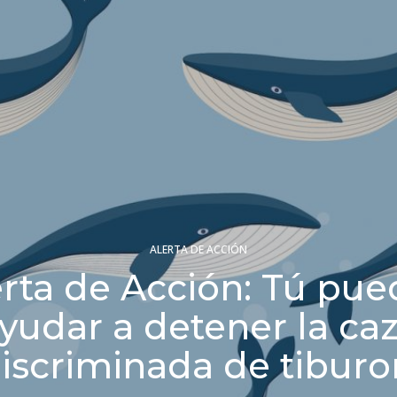
ALERTA DE ACCIÓN
erta de Acción: Tú pue
yudar a detener la ca
iscriminada de tibur