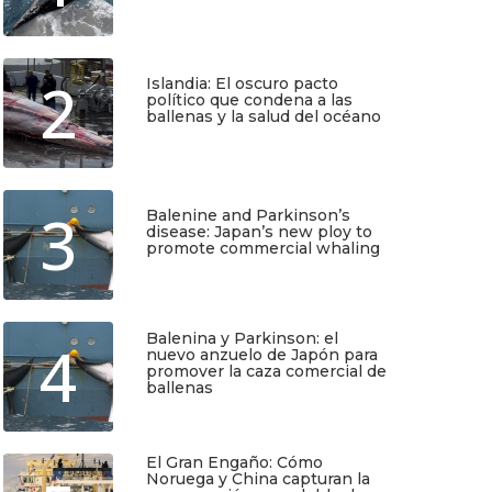
Julio 17, 2026
2
Islandia: El oscuro pacto
político que condena a las
ballenas y la salud del océano
TIO
SUSCRÍBETE
Junio 25, 2026
Regístrate y recibirás gratis en tu
3
Balenine and Parkinson’s
correo nuestra Guía de Identificación
disease: Japan’s new ploy to
de Pequeños Cetáceos de Chile, así
promote commercial whaling
como nuestro boletín de novedades y
noticias cada mes.
Junio 6, 2026
Quiero Suscribirme
Balenina y Parkinson: el
4
nuevo anzuelo de Japón para
promover la caza comercial de
ballenas
Junio 5, 2026
El Gran Engaño: Cómo
Noruega y China capturan la