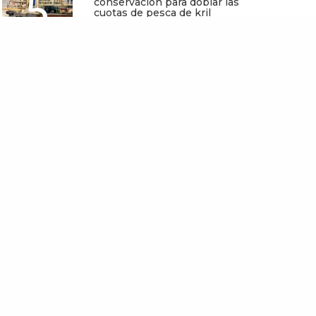
5
conservación para doblar las
cuotas de pesca de kril
antártico
Mayo 25, 2026
presentan niveles
ables de toxinas debido
sumo de mamíferos
s