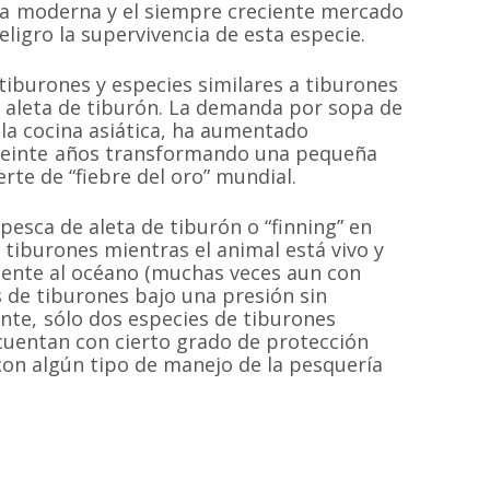
era moderna y el siempre creciente mercado
eligro la supervivencia de esta especie.
tiburones y especies similares a tiburones
 aleta de tiburón. La demanda por sopa de
 la cocina asiática, ha aumentado
MAPA DEL SI
veinte años transformando una pequeña
rte de “fiebre del oro” mundial.
Inicio
Proyectos
pesca de aleta de tiburón o “finning” en
 sin fines de
s tiburones mientras el animal está vivo y
 las especies de
Quiénes somos
Campañas
Hemisferio Sur.
ente al océano (muchas veces aun con
Noticias
Documentos
s de tiburones bajo una presión sin
de Chile.
nte, sólo dos especies de tiburones
Contacto
Cetaceos de Chile
 cuentan con cierto grado de protección
con algún tipo de manejo de la pesquería
© 2020
Estudio Ajolote
| Todos los derechos reservados.