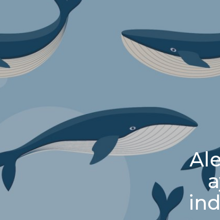
Al
a
ind