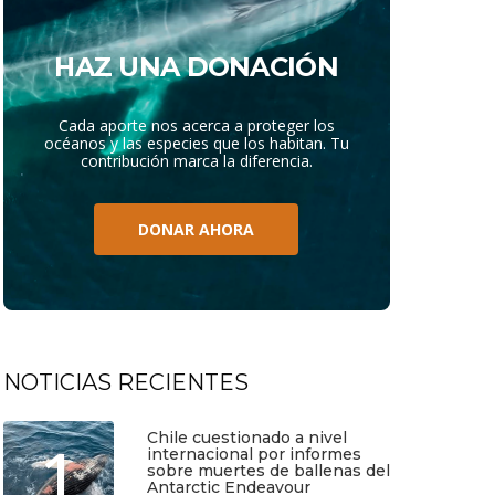
HAZ UNA DONACIÓN
Cada aporte nos acerca a proteger los
océanos y las especies que los habitan. Tu
contribución marca la diferencia.
DONAR AHORA
NOTICIAS RECIENTES
Chile cuestionado a nivel
1
internacional por informes
sobre muertes de ballenas del
Antarctic Endeavour