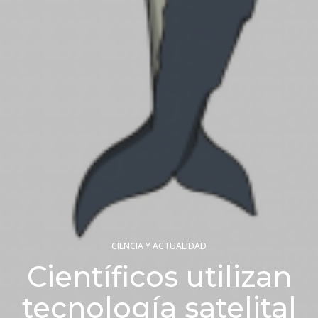
CIENCIA Y ACTUALIDAD
Científicos utilizan
tecnología satelital