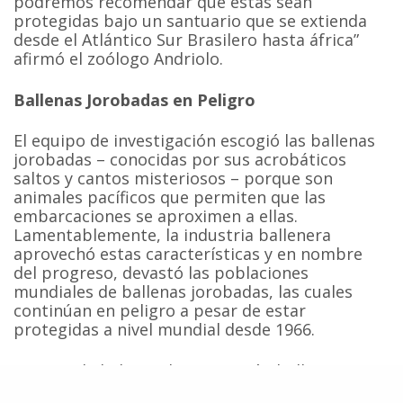
podremos recomendar que éstas sean
protegidas bajo un santuario que se extienda
desde el Atlántico Sur Brasilero hasta áfrica”
afirmó el zoólogo Andriolo.
Ballenas Jorobadas en Peligro
El equipo de investigación escogió las ballenas
jorobadas – conocidas por sus acrobáticos
saltos y cantos misteriosos – porque son
animales pacíficos que permiten que las
embarcaciones se aproximen a ellas.
Lamentablemente, la industria ballenera
aprovechó estas características y en nombre
del progreso, devastó las poblaciones
mundiales de ballenas jorobadas, las cuales
continúan en peligro a pesar de estar
protegidas a nivel mundial desde 1966.
A pesar de haber sido una nación ballenera, en
1987 Brasil declaró ilegal la caza de ballenas en