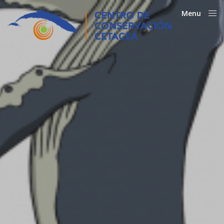
Menu
Close