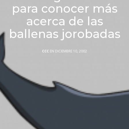
para conocer más
acerca de las
ballenas jorobadas
CCC
EN DICIEMBRE 10, 2002