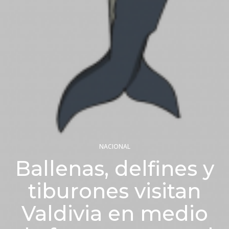
NACIONAL
Ballenas, delfines y
tiburones visitan
Valdivia en medio