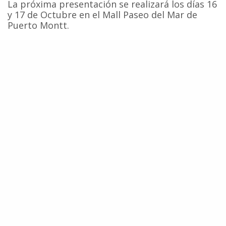
La próxima presentación se realizará los días 16
y 17 de Octubre en el Mall Paseo del Mar de
Puerto Montt.
Más Información e Imágenes: “CITES CHILE 2002,
Nuestra Oportunidad de Conservar la Vida”
Ballenas
Cetáceos
Conservación
HAZ UNA DONACIÓN