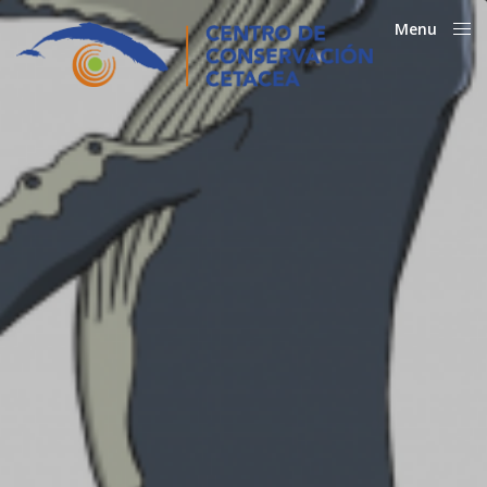
Menu
Close