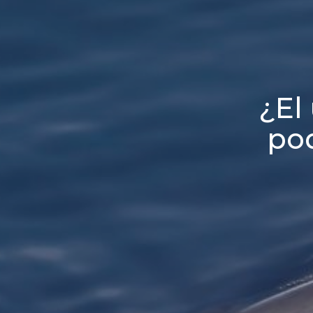
¿El
pod