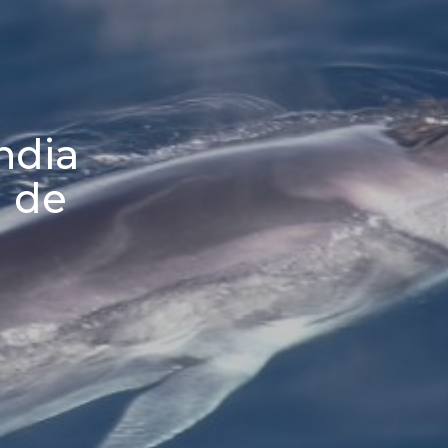
ndia
a de