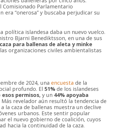
raciones balleneras por cinco años.
el Comisionado Parlamentario
n era “onerosa” y buscaba perjudicar su
 política islandesa daba un nuevo vuelco.
nistro Bjarni Benediktsson, en una de sus
caza para ballenas de aleta y minke
las organizaciones civiles ambientalistas
viembre de 2024, una
encuesta
de la
cial profundo. El
51%
de los islandeses
e esos permisos,
y un
44% apoyaba
MAPA DEL SI
Más revelador aún resultó la tendencia de
a la caza de ballenas muestra un declive
jóvenes urbanos. Este sentir popular
ar el nuevo gobierno de coalición, cuyos
Inicio
Proyectos
d hacia la continuidad de la caza.
 sin fines de