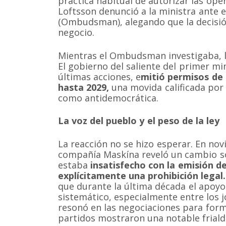
práctica habitual de autorizar las ope
Loftsson denunció a la ministra ante 
(Ombudsman), alegando que la decisió
negocio.
Mientras el Ombudsman investigaba, la
El gobierno del saliente del primer mi
últimas acciones, e
mitió permisos de 
hasta 2029,
una movida calificada por 
como antidemocrática.
La voz del pueblo y el peso de la ley
La reacción no se hizo esperar. En no
compañía Maskína reveló un cambio so
estaba
insatisfecho con la emisión d
explícitamente una prohibición legal.
que durante la última década el apoyo 
sistemático, especialmente entre los 
resonó en las negociaciones para form
partidos mostraron una notable frialda
Somos una organización no gubernamental chilena y