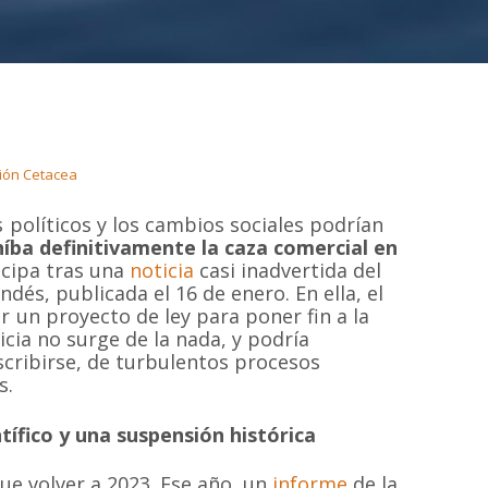
ión Cetacea
 políticos y los cambios sociales podrían
híba definitivamente la caza comercial en
icipa tras una
noticia
casi inadvertida del
ndés, publicada el 16 de enero. En ella, el
 un proyecto de ley para poner fin a la
ticia no surge de la nada, y podría
scribirse, de turbulentos procesos
s.
ntífico y una suspensión histórica
e volver a 2023. Ese año, un
informe
de la