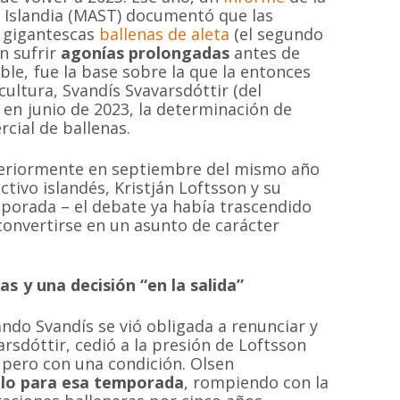
e Islandia (MAST) documentó que las
s gigantescas
ballenas de aleta
(el segundo
n sufrir
agonías prolongadas
antes de
able, fue la base sobre la que la entonces
cultura, Svandís Svavarsdóttir (del
en junio de 2023, la determinación de
cial de ballenas.
teriormente en septiembre del mismo año
ctivo islandés, Kristján Loftsson y su
porada – el debate ya había trascendido
convertirse en un asunto de carácter
as y una decisión “en la salida”
ndo Svandís se vió obligada a renunciar y
rsdóttir, cedió a la presión de Loftsson
pero con una condición. Olsen
olo para esa temporada
, rompiendo con la