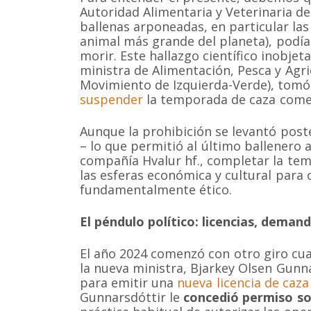
Autoridad Alimentaria y Veterinaria d
ballenas arponeadas, en particular la
animal más grande del planeta), podía
morir. Este hallazgo científico inobjet
ministra de Alimentación, Pesca y Agri
Movimiento de Izquierda-Verde), tomó 
suspender
la temporada de caza comer
Aunque la prohibición se levantó pos
– lo que permitió al último ballenero a
compañía Hvalur hf., completar la tem
las esferas económica y cultural para 
fundamentalmente ético.
El péndulo político: licencias, demand
El año 2024 comenzó con otro giro cua
la nueva ministra, Bjarkey Olsen Gunna
para emitir una
nueva licencia de caza
Gunnarsdóttir le
concedió permiso s