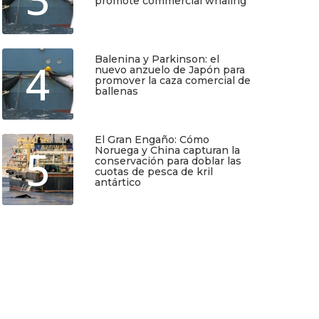
promote commercial whaling
Junio 6, 2026
Balenina y Parkinson: el
4
nuevo anzuelo de Japón para
promover la caza comercial de
ballenas
Junio 5, 2026
El Gran Engaño: Cómo
5
Noruega y China capturan la
conservación para doblar las
cuotas de pesca de kril
antártico
Mayo 25, 2026
TIO
SUSCRÍBETE
Regístrate y recibirás gratis en tu
correo nuestra Guía de Identificación
de Pequeños Cetáceos de Chile, así