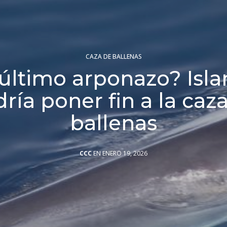
CAZA DE BALLENAS
 último arponazo? Isla
ría poner fin a la caz
ballenas
CCC
EN ENERO 19, 2026