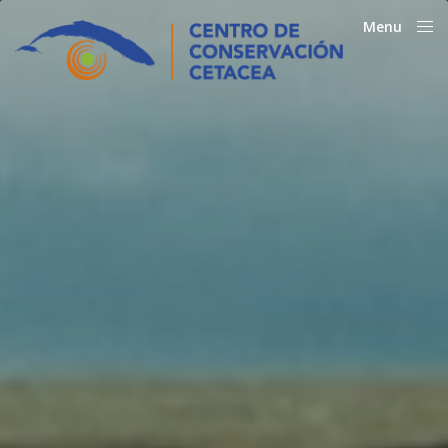
Menu
Close