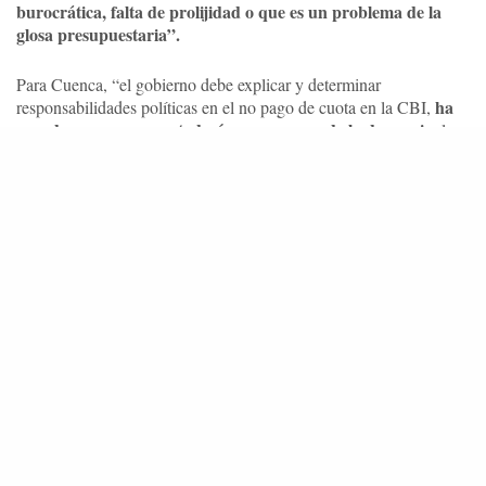
burocrática, falta de prolijidad o que es un problema de la
glosa presupuestaria”.
Para Cuenca, “el gobierno debe explicar y determinar
ha
responsabilidades políticas en el no pago de cuota en la CBI,
pasado una semana y todavía no se responde la denuncia,
la
ministra Maisa Rojas guarda silencio, y Relaciones Exteriores le
gobierno debe
traslada el asunto a la Subsecretaría de Pesca. El
pagar la cuota
transparentar y hacer
, pero también debe
pública la opinión y posición que llevaría a la próxima
reunión de la CBI”.
Frente a lo anterior, las coaliciones de organizaciones ciudadanas,
comunidades costeras y movimientos socioambientales se
“estado de alerta ambiental”,
declararán en
esperando que
durante esta semana el gobierno chileno implemente los pagos
adeudados, de manera de asegurar la plena representación de la
delegación oficial chilena como parte de los países
conservacionistas que impulsan el uso no letal de los cetáceos, en
concordancia con la voluntad y el mandato de la ciudadanía.