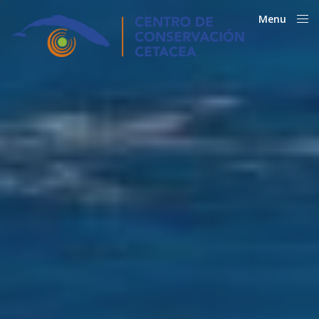
Menu
Close