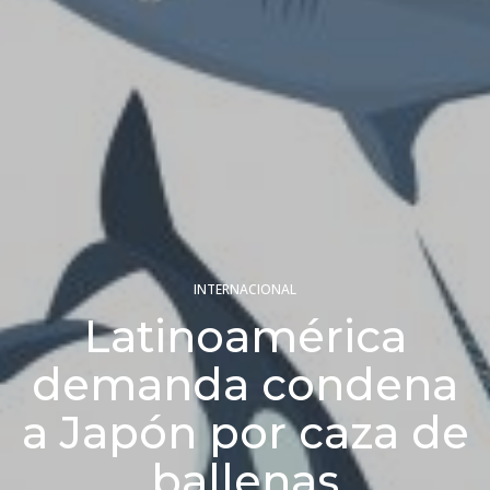
INTERNACIONAL
Latinoamérica
demanda condena
a Japón por caza de
ballenas