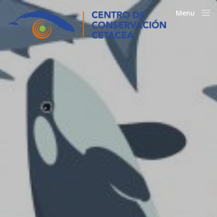
Menu
Close