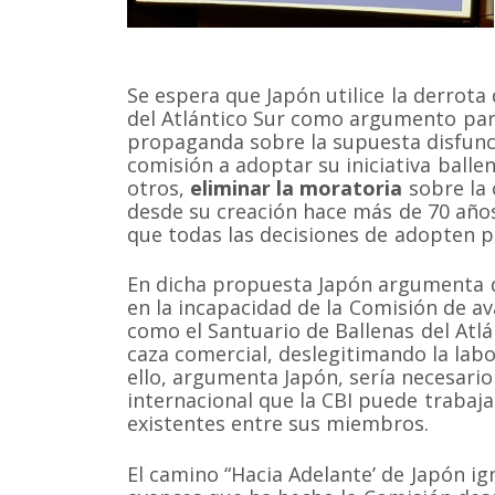
Se espera que Japón utilice la derrota
del Atlántico Sur como argumento para
propaganda sobre la supuesta disfunci
comisión a adoptar su iniciativa balle
otros,
eliminar la moratoria
sobre la 
desde su creación hace más de 70 años
que todas las decisiones de adopten 
En dicha propuesta Japón argumenta que
en la incapacidad de la Comisión de a
como el Santuario de Ballenas del Atlán
Somos una organización no gubernamental chilena y
caza comercial, deslegitimando la lab
lucro que trabaja activamente en la conservación de
ello, argumenta Japón, sería necesario
cetáceos y sus ecosistemas acuáticos en Chile y el 
internacional que la CBI puede trabaj
Correo: Casilla 19178, Lo Castillo, Vitacura, Santiago 
existentes entre sus miembros.
Fono-fax: (56 2) 228 2910
El camino “Hacia Adelante’ de Japón ig