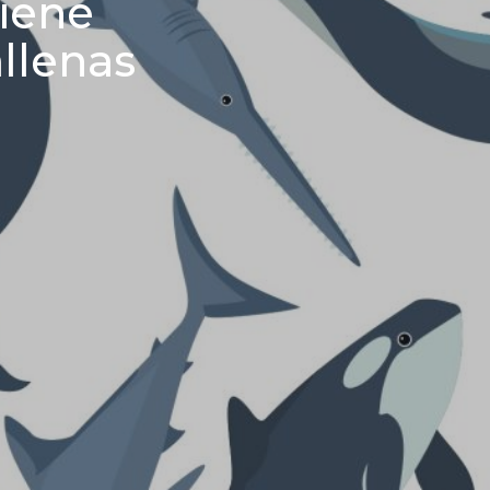
iene
llenas