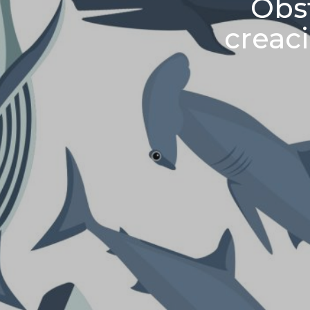
Obs
creac