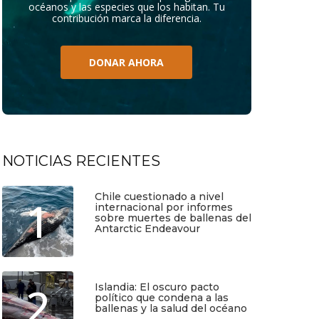
océanos y las especies que los habitan. Tu
contribución marca la diferencia.
DONAR AHORA
NOTICIAS RECIENTES
Chile cuestionado a nivel
1
internacional por informes
sobre muertes de ballenas del
Antarctic Endeavour
Julio 17, 2026
2
Islandia: El oscuro pacto
político que condena a las
ballenas y la salud del océano