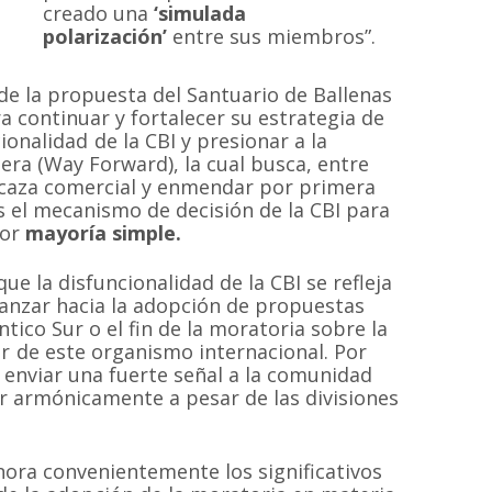
creado una
‘simulada
polarización’
entre sus miembros”.
 de la propuesta del Santuario de Ballenas
 continuar y fortalecer su estrategia de
onalidad de la CBI y presionar a la
nera (Way Forward), la cual busca, entre
caza comercial y enmendar por primera
 el mecanismo de decisión de la CBI para
por
mayoría simple.
MAPA DEL SI
 la disfuncionalidad de la CBI se refleja
vanzar hacia la adopción de propuestas
tico Sur o el fin de la moratoria sobre la
Inicio
Proyectos
 sin fines de
or de este organismo internacional. Por
 las especies de
Quiénes somos
Campañas
 enviar una fuerte señal a la comunidad
Hemisferio Sur.
ar armónicamente a pesar de las divisiones
Noticias
Documentos
de Chile.
Contacto
Cetaceos de Chile
nora convenientemente los significativos