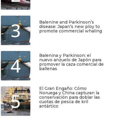
Junio 25, 2026
3
Balenine and Parkinson’s
disease: Japan’s new ploy to
promote commercial whaling
Junio 6, 2026
Balenina y Parkinson: el
4
nuevo anzuelo de Japón para
TIO
SUSCRÍBETE
promover la caza comercial de
ballenas
Junio 5, 2026
Regístrate y recibirás gratis en tu
El Gran Engaño: Cómo
correo nuestra Guía de Identificación
5
Noruega y China capturan la
de Pequeños Cetáceos de Chile, así
conservación para doblar las
como nuestro boletín de novedades y
cuotas de pesca de kril
noticias cada mes.
antártico
Mayo 25, 2026
Quiero Suscribirme