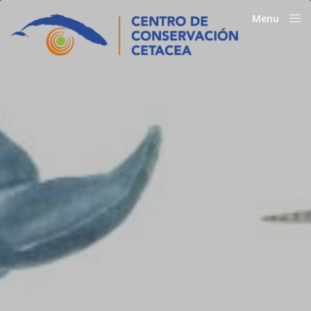
Menu
Close