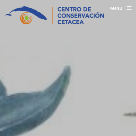
Menu
Close