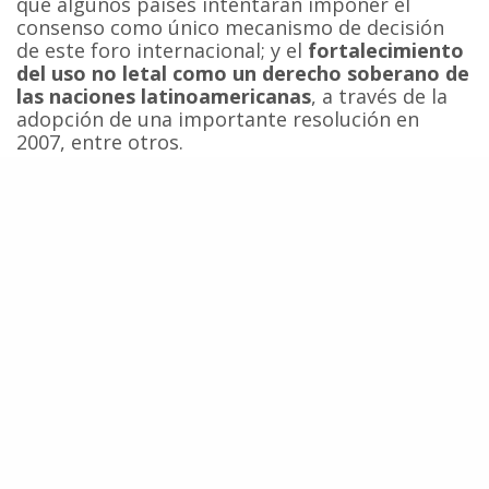
que algunos países intentarán imponer el
consenso como único mecanismo de decisión
de este foro internacional; y el
fortalecimiento
del uso no letal como un derecho soberano de
las naciones latinoamericanas
, a través de la
adopción de una importante resolución en
2007, entre otros.
Sin embargo
estos esfuerzos podrían verse
gravemente debilitados
ante la posible
ausencia o falta de derecho a voto de
cerca del
40% de los miembros del Grupo Buenos
Aires
en la próxima reunión de la CBI en
Eslovenia. Especialmente considerando que
los
países del bloque ballenero preparan una
arremetida para asegurar la continuación de
la denominada caza “científica” de ballenas
en
el santuario de ballenas Océano Austral, así
como la obtención de
cuotas de caza de
ballenas jorobadas
que migran hacia el Caribe
y que son utilizadas por la industria del turismo