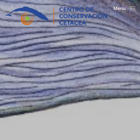
Menu
Close