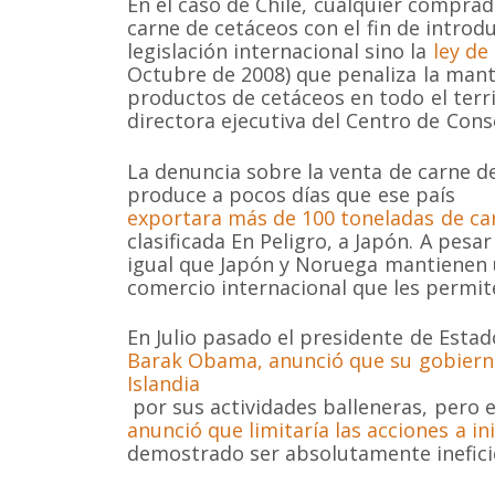
En el caso de Chile, cualquier comprad
carne de cetáceos con el fin de introduc
legislación internacional sino la
ley de
Octubre de 2008) que penaliza la mant
productos de cetáceos en todo el terri
directora ejecutiva del Centro de Cons
La denuncia sobre la venta de carne de
produce a pocos días que ese país
Somos una organización no gubernamental chilena y
exportara más de 100 toneladas de car
lucro que trabaja activamente en la conservación de
clasificada En Peligro, a Japón. A pesar
cetáceos y sus ecosistemas acuáticos en Chile y el 
igual que Japón y Noruega mantienen u
Correo: Casilla 19178, Lo Castillo, Vitacura, Santiago 
comercio internacional que les permit
Fono-fax: (56 2) 228 2910
En Julio pasado el presidente de Esta
Barak Obama, anunció que su gobierno
Islandia
por sus actividades balleneras, pero
anunció que limitaría las acciones a in
demostrado ser absolutamente inefici