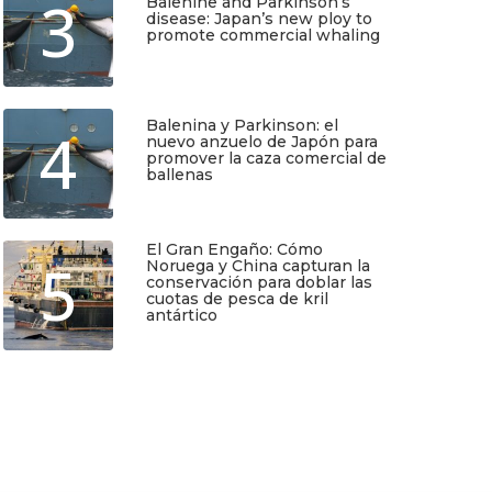
3
Balenine and Parkinson’s
disease: Japan’s new ploy to
promote commercial whaling
Junio 6, 2026
TIO
SUSCRÍBETE
Balenina y Parkinson: el
4
nuevo anzuelo de Japón para
promover la caza comercial de
ballenas
Regístrate y recibirás gratis en tu
correo nuestra Guía de Identificación
Junio 5, 2026
de Pequeños Cetáceos de Chile, así
como nuestro boletín de novedades y
noticias cada mes.
El Gran Engaño: Cómo
5
Noruega y China capturan la
conservación para doblar las
cuotas de pesca de kril
Quiero Suscribirme
antártico
Mayo 25, 2026