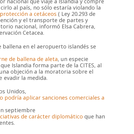
or nacional que viaje a Islandia y compre
irlo al país, no sólo estaría violando la
 protección a cetáceos
( Ley 20.293 de
ención y el transporte de partes y
torio nacional, informó Elsa Cabrera,
MAPA DEL SI
ervación Cetacea.
 ballena en el aeropuerto islandés se
Inicio
Proyectos
 sin fines de
ne de ballena de aleta
, un especie
 las especies de
Quiénes somos
Campañas
 que Islandia forma parte de la CITES, al
Hemisferio Sur.
na objeción a la moratoria sobre el
Noticias
Documentos
de Chile.
e evadir la medida.
Contacto
Cetaceos de Chile
dos Unidos,
 podría aplicar sanciones comerciales a
 en septiembre
© 2020
Estudio Ajolote
| Todos los derechos reservados.
iciativas de carácter diplomático
que han
entes.