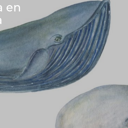
a en
a