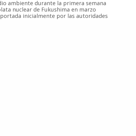
edio ambiente durante la primera semana
plata nuclear de Fukushima en marzo
portada inicialmente por las autoridades
de agua contaminada con sustancias
ano Pacífico y la organización Greenpeace
 radiación en especies marinas
e la costa japonesa.
.com
enas
Caza Científica
Caza De Ballenas
Cetáceos