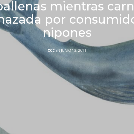
ballenas mientras carn
hazada por consumid
nipones
CCC
EN JUNIO 13, 2011