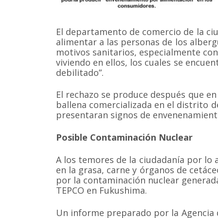
El departamento de comercio de la ci
alimentar a las personas de los alber
motivos sanitarios, especialmente co
viviendo en ellos, los cuales se encue
debilitado”.
El rechazo se produce después que en
ballena comercializada en el distrito 
presentaran signos de envenenamient
Somos una organización no gubernamental chilena y
lucro que trabaja activamente en la conservación de
Posible Contaminación Nuclear
cetáceos y sus ecosistemas acuáticos en Chile y el 
Correo: Casilla 19178, Lo Castillo, Vitacura, Santiago 
A los temores de la ciudadanía por lo 
Fono-fax: (56 2) 228 2910
en la grasa, carne y órganos de cetác
por la contaminación nuclear generada
TEPCO en Fukushima.
Un informe preparado por la Agencia d