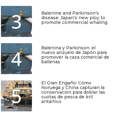
3
Balenine and Parkinson’s
disease: Japan’s new ploy to
promote commercial whaling
Junio 6, 2026
Balenina y Parkinson: el
4
TIO
SUSCRÍBETE
nuevo anzuelo de Japón para
promover la caza comercial de
ballenas
Junio 5, 2026
Regístrate y recibirás gratis en tu
correo nuestra Guía de Identificación
de Pequeños Cetáceos de Chile, así
El Gran Engaño: Cómo
como nuestro boletín de novedades y
5
Noruega y China capturan la
noticias cada mes.
conservación para doblar las
cuotas de pesca de kril
antártico
Quiero Suscribirme
Mayo 25, 2026