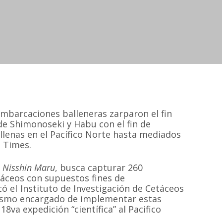
embarcaciones balleneras zarparon el fin
e Shimonoseki y Habu con el fin de
allenas en el Pacífico Norte hasta mediados
n Times.
e
Nisshin Maru
, busca capturar 260
táceos con supuestos fines de
có el Instituto de Investigación de Cetáceos
ganismo encargado de implementar estas
18va expedición “científica” al Pacifico