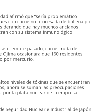
udad afirmó que “sería problemático
gues con carne no procesada de ballena por
nsiderando que hay muchos ancianos
ntran con su sistema inmunológico
MAPA DEL SI
 septiembre pasado, carne cruda de
de Ojima ocasionara que 160 residentes
o por mercurio.
Inicio
Proyectos
 sin fines de
 las especies de
Quiénes somos
Campañas
Hemisferio Sur.
Noticias
Documentos
de Chile.
altos niveles de tóxinas que se encuentran
Contacto
Cetaceos de Chile
eos, ahora se suman las preocupaciones
 por la plata nuclear de la empresa
e Seguridad Nuclear e Industrial de Japón
© 2020
Estudio Ajolote
| Todos los derechos reservados.