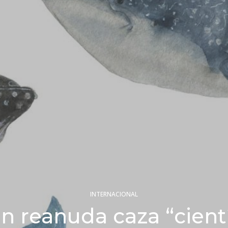
INTERNACIONAL
n reanuda caza “cientí