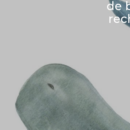
de 
rec