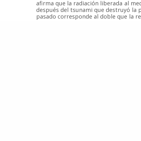
afirma que la radiación liberada al m
después del tsunami que destruyó la 
pasado corresponde al doble que la re
niponas.
Adicionalmente cientos de toneladas 
radioactivas han sido liberadas al Océ
ha alertado sobre los altos niveles de
muestreadas a más de 50 kilómetros d
Fuente:
Mainichi
,
The Japan Times
,
RT
Ball