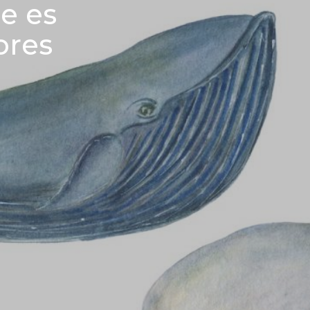
e es
ores