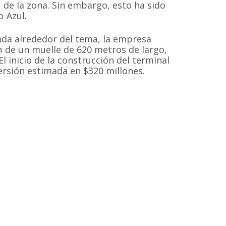
Contacto
Cetaceos de Chile
 de la zona. Sin embargo, esto ha sido
 Azul.
ada alrededor del tema, la empresa
 de un muelle de 620 metros de largo,
© 2020
Estudio Ajolote
| Todos los derechos reservados.
El inicio de la construcción del terminal
ersión estimada en $320 millones.
s
Biodiversidad
Conservación Marina
Delfines