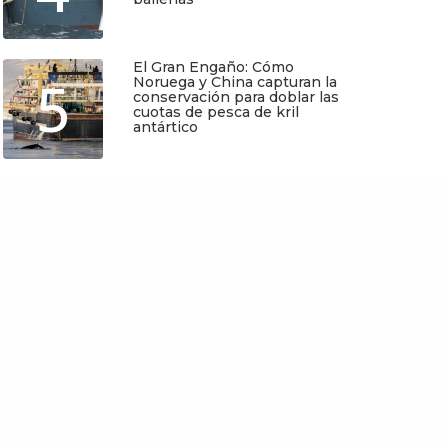
Quiero Suscribirme
Junio 5, 2026
El Gran Engaño: Cómo
5
Noruega y China capturan la
conservación para doblar las
cuotas de pesca de kril
antártico
Mayo 25, 2026