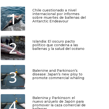
Chile cuestionado a nivel
1
internacional por informes
sobre muertes de ballenas del
Antarctic Endeavour
Julio 17, 2026
2
Islandia: El oscuro pacto
político que condena a las
ballenas y la salud del océano
Junio 25, 2026
TIO
SUSCRÍBETE
3
Balenine and Parkinson’s
disease: Japan’s new ploy to
promote commercial whaling
Junio 6, 2026
Regístrate y recibirás gratis en tu
correo nuestra Guía de Identificación
de Pequeños Cetáceos de Chile, así
como nuestro boletín de novedades y
Balenina y Parkinson: el
noticias cada mes.
4
nuevo anzuelo de Japón para
promover la caza comercial de
ballenas