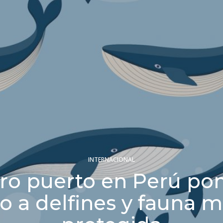
INTERNACIONAL
ro puerto en Perú po
o a delfines y fauna 