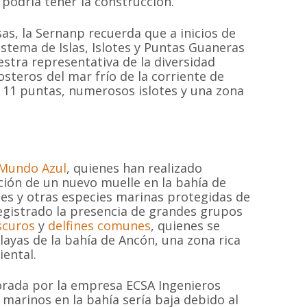
 podría tener la construcción.
as, la Sernanp recuerda que a inicios de
istema de Islas, Islotes y Puntas Guaneras
estra representativa de la diversidad
steros del mar frío de la corriente de
 11 puntas, numerosos islotes y una zona
Mundo Azul
, quienes han realizado
cción de un nuevo muelle en la bahía de
MAPA DEL SI
ines y otras especies marinas protegidas de
registrado la presencia de grandes grupos
scuros
y
delfines comunes
, quienes se
layas de la bahía de Ancón, una zona rica
Inicio
Proyectos
ental.
 sin fines de
 las especies de
Quiénes somos
Campañas
Hemisferio Sur.
orada por la empresa ECSA Ingenieros
Noticias
Documentos
de Chile.
marinos en la bahía sería baja debido al