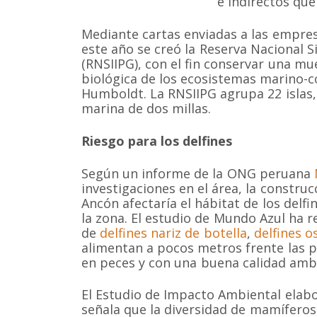
e indirectos que
Mediante cartas enviadas a las empres
este año se creó la Reserva Nacional S
(RNSIIPG), con el fin conservar una mu
biológica de los ecosistemas marino-co
Humboldt. La RNSIIPG agrupa 22 islas,
marina de dos millas.
Riesgo para los delfines
Según un informe de la ONG peruana
investigaciones en el área, la constru
Ancón afectaría el hábitat de los delf
la zona. El estudio de Mundo Azul ha 
de
delfines nariz de botella
,
delfines o
alimentan a pocos metros frente las p
en peces y con una buena calidad ambi
Somos una organización no gubernamental chilena y
lucro que trabaja activamente en la conservación de
cetáceos y sus ecosistemas acuáticos en Chile y el 
El Estudio de Impacto Ambiental elab
Correo: Casilla 19178, Lo Castillo, Vitacura, Santiago 
señala que la diversidad de mamíferos 
Fono-fax: (56 2) 228 2910