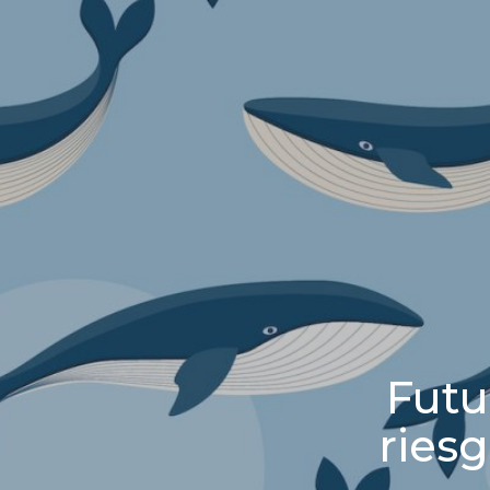
Futu
riesg