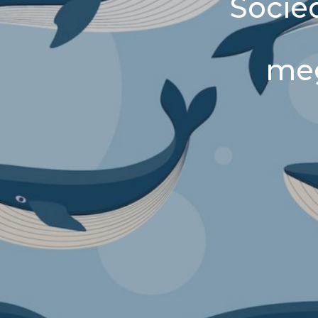
Socied
meg