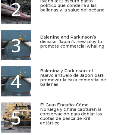
2
Islandia: El oscuro pacto
político que condena a las
ballenas y la salud del océano
Junio 25, 2026
3
Balenine and Parkinson’s
disease: Japan’s new ploy to
promote commercial whaling
Junio 6, 2026
Balenina y Parkinson: el
4
nuevo anzuelo de Japón para
promover la caza comercial de
ballenas
TIO
SUSCRÍBETE
Junio 5, 2026
El Gran Engaño: Cómo
5
Noruega y China capturan la
Regístrate y recibirás gratis en tu
conservación para doblar las
correo nuestra Guía de Identificación
cuotas de pesca de kril
de Pequeños Cetáceos de Chile, así
antártico
como nuestro boletín de novedades y
noticias cada mes.
Mayo 25, 2026