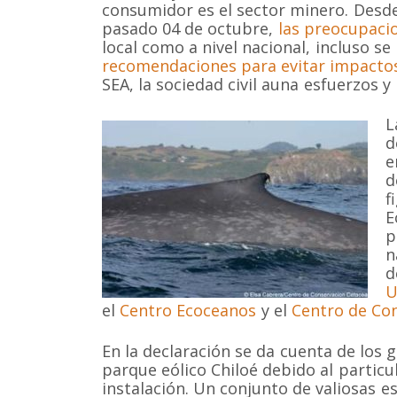
consumidor es el sector minero. Desde
pasado 04 de octubre,
las preocupacio
local como a nivel nacional, incluso s
recomendaciones para evitar impacto
SEA, la sociedad civil auna esfuerzos 
L
d
e
d
f
E
p
n
d
U
el
Centro Ecoceanos
y el
Centro de Co
Somos una organización no gubernamental chilena y
En la declaración se da cuenta de los 
lucro que trabaja activamente en la conservación de
parque eólico Chiloé debido al partic
cetáceos y sus ecosistemas acuáticos en Chile y el 
instalación. Un conjunto de valiosas 
Correo: Casilla 19178, Lo Castillo, Vitacura, Santiago 