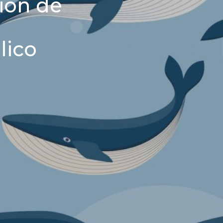
ción de
lico