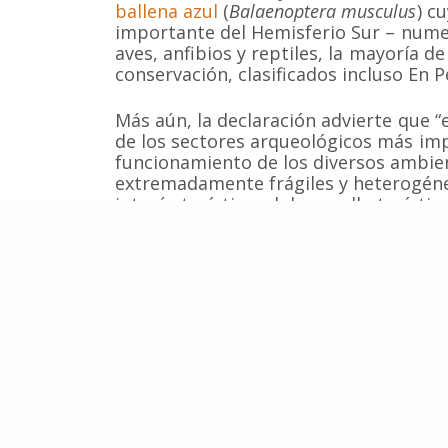
ballena azul
(
Balaenoptera musculus
) c
Fono-fax: (56 2) 228 2910
importante del Hemisferio Sur – nume
aves, anfibios y reptiles, la mayoría 
conservación, clasificados incluso En P
Más aún, la declaración advierte que “
de los sectores arqueológicos más impo
funcionamiento de los diversos ambien
extremadamente frágiles y heterogéneo
interés turístico; el desarrollo turíst
en 2009 como el tercer mejor destino t
internacional Lonely Planet; y diversa
áreas de manejo y caletas, actividades
artesanales, pequeños agricultores e 
local”.
Para evitar todos estos impactos la s
resultaría factible de realizar, por lo 
el proyecto lejos del sector costero.
Ver
Declaración Pública de la Sociedad 