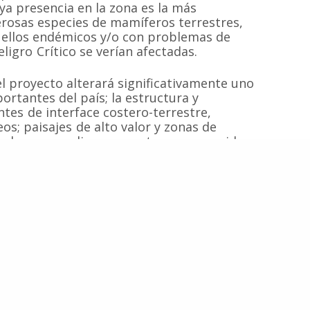
uya presencia en la zona es la más
Contacto
Cetaceos de Chile
rosas especies de mamíferos terrestres,
de ellos endémicos y/o con problemas de
eligro Crítico se verían afectadas.
el proyecto alterará significativamente uno
© 2020
Estudio Ajolote
| Todos los derechos reservados.
rtantes del país; la estructura y
tes de interface costero-terrestre,
s; paisajes de alto valor y zonas de
ico de una amplia zona costera, reconocida
urístico mundial por la guía de viaje
s actividades económicas locales como
 de recolectores de orilla, pescadores
importantes polos de desarrollo turístico
olución, aunque no menos costosa
que las organizaciones instan a relocalizar
Civil frente a Parque Eólico Chiloé