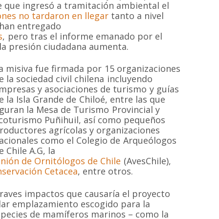
 que ingresó a tramitación ambiental el
nes no tardaron en llegar
tanto a nivel
e han entregado
s
, pero tras el informe emanado por el
y la presión ciudadana aumenta.
a misiva fue firmada por 15 organizaciones
e la sociedad civil chilena incluyendo
mpresas y asociaciones de turismo y guías
e la Isla Grande de Chiloé, entre las que
iguran la Mesa de Turismo Provincial y
coturismo Puñihuil, así como pequeños
roductores agrícolas y organizaciones
acionales como el Colegio de Arqueólogos
MAPA DEL SI
e Chile A.G, la
nión de Ornitólogos de Chile
(AvesChile),
nservación Cetacea
, entre otros.
Inicio
Proyectos
 sin fines de
graves impactos que causaría el proyecto
 las especies de
Quiénes somos
Campañas
ular emplazamiento escogido para la
Hemisferio Sur.
especies de mamíferos marinos – como la
Noticias
Documentos
de Chile.