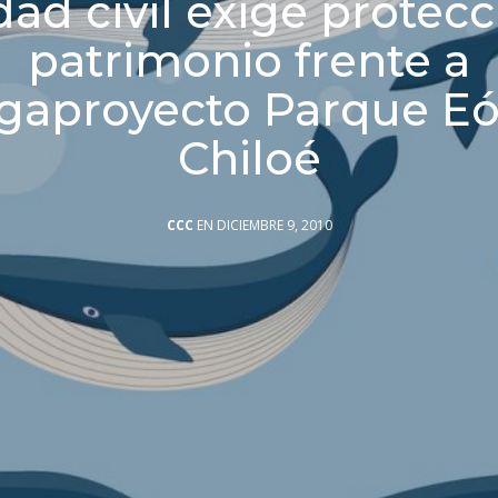
ad civil exige protec
patrimonio frente a
aproyecto Parque Eó
Chiloé
CCC
EN DICIEMBRE 9, 2010