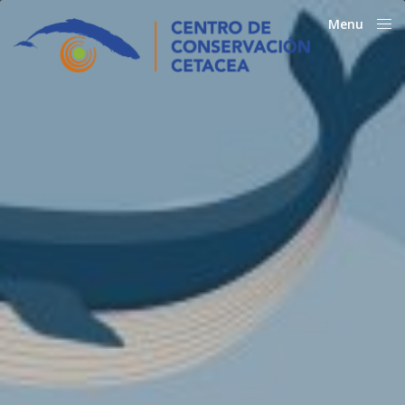
Menu
Close