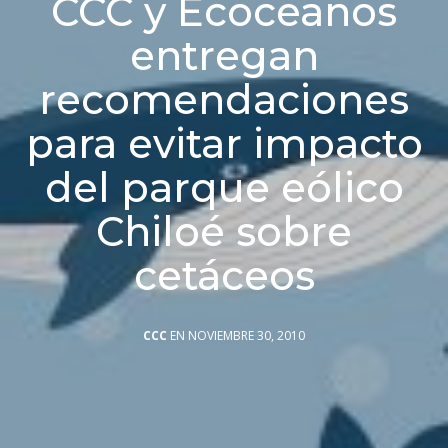
CCC y Ecoceanos
entregan
recomendaciones
para evitar impacto
del parque eólico
Chiloé sobre
cetáceos
CCC
EN NOVIEMBRE 30, 2010