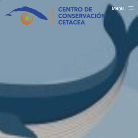
Menu
Close