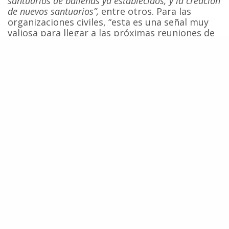
santuarios de ballenas ya establecidos; y la creación
de nuevos santuarios”,
entre otros. Para las
organizaciones civiles, “esta es una señal muy
valiosa para llegar a las próximas reuniones de
la CBI con una posición sólida y representativa
de los intereses de la ciudadanía de nuestro
país”.
Al respecto, las organizaciones recordaron que
de acuerdo a una
encuesta nacional realizada por CCC/Adimark-
GfK en 2008
, el 99% de la ciudadanía chilena apoya las
medidas tendientes a brindar protección
efectiva a los cetáceos.
En particular, las organizaciones ciudadanas
destacaron que
“la promoción del respeto a los
santuarios de ballenas ya establecidos”,
donde
todas las actividades de caza de ballenas se
encuentran prohibidas, es de particular