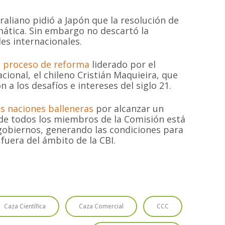
aliano pidió a Japón que la resolución de
omática. Sin embargo no descartó la
les internacionales.
MAPA DEL SI
n
proceso de reforma
liderado por el
ional, el chileno Cristián Maquieira, que
 a los desafíos e intereses del siglo 21.
Inicio
Proyectos
 sin fines de
as naciones balleneras
por alcanzar un
 las especies de
Quiénes somos
Campañas
Hemisferio Sur.
 de todos los miembros de la Comisión está
Noticias
Documentos
 gobiernos, generando las condiciones para
de Chile.
fuera del ámbito de la CBI.
Contacto
Cetaceos de Chile
© 2020
Estudio Ajolote
| Todos los derechos reservados.
Caza Científica
Caza Comercial
CCC