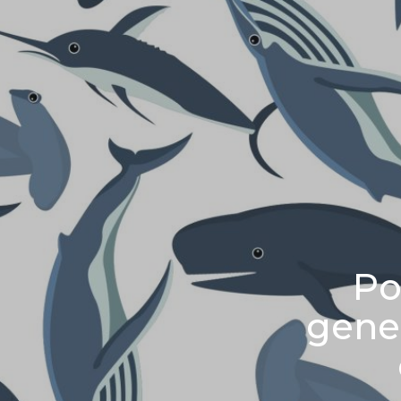
Po
gene