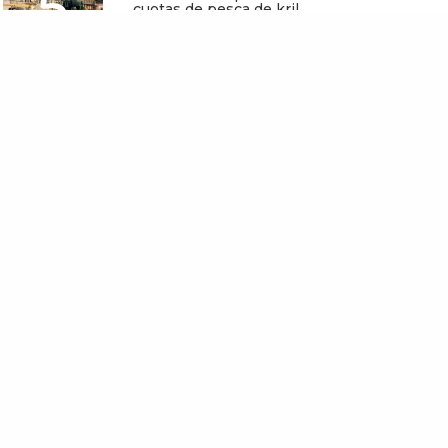
5
cuotas de pesca de kril
antártico
Mayo 25, 2026
d civil es excluida y
tada en cumbre climática
enhague