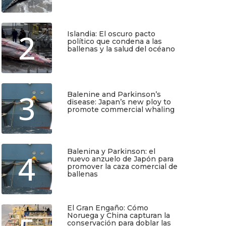
Julio 17, 2026
2
Islandia: El oscuro pacto
político que condena a las
ballenas y la salud del océano
TIO
SUSCRÍBETE
Junio 25, 2026
Regístrate y recibirás gratis en tu
3
Balenine and Parkinson’s
correo nuestra Guía de Identificación
disease: Japan’s new ploy to
de Pequeños Cetáceos de Chile, así
promote commercial whaling
como nuestro boletín de novedades y
noticias cada mes.
Junio 6, 2026
Quiero Suscribirme
Balenina y Parkinson: el
4
nuevo anzuelo de Japón para
promover la caza comercial de
ballenas
Junio 5, 2026
El Gran Engaño: Cómo
Noruega y China capturan la
conservación para doblar las