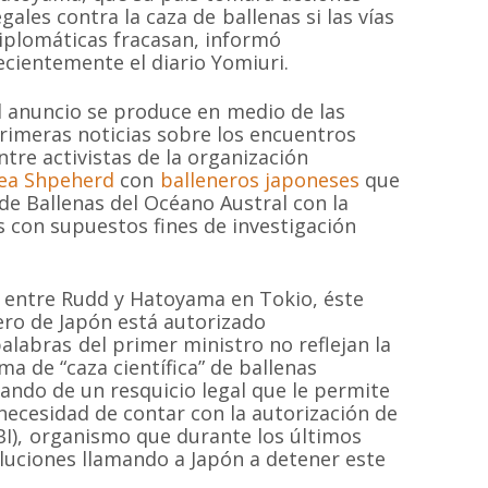
egales contra la caza de ballenas si las vías
iplomáticas fracasan, informó
ecientemente el diario Yomiuri.
l anuncio se produce en medio de las
rimeras noticias sobre los encuentros
ntre activistas de la organización
ea Shpeherd
con
balleneros japoneses
que
de Ballenas del Océano Austral con la
as con supuestos fines de investigación
a entre Rudd y Hatoyama en Tokio, éste
ero de Japón está autorizado
labras del primer ministro no reflejan la
a de “caza científica” de ballenas
ando de un resquicio legal que le permite
necesidad de contar con la autorización de
BI), organismo que durante los últimos
luciones llamando a Japón a detener este