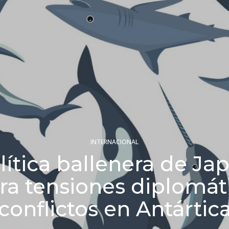
INTERNACIONAL
lítica ballenera de Ja
ra tensiones diplomáti
conflictos en Antártic