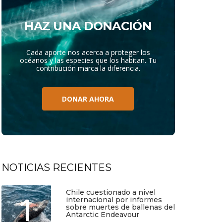
HAZ UNA DONACIÓN
Cada aporte nos acerca a proteger los
océanos y las especies que los habitan. Tu
contribución marca la diferencia.
DONAR AHORA
NOTICIAS RECIENTES
Chile cuestionado a nivel
1
internacional por informes
sobre muertes de ballenas del
Antarctic Endeavour