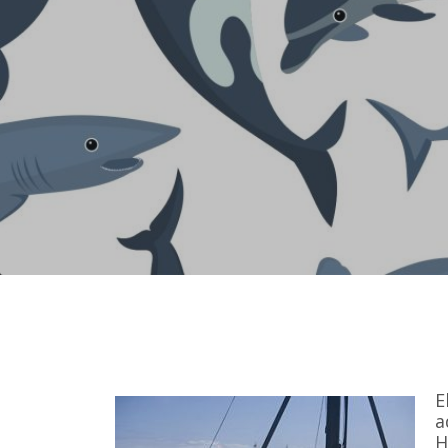
E
a
H