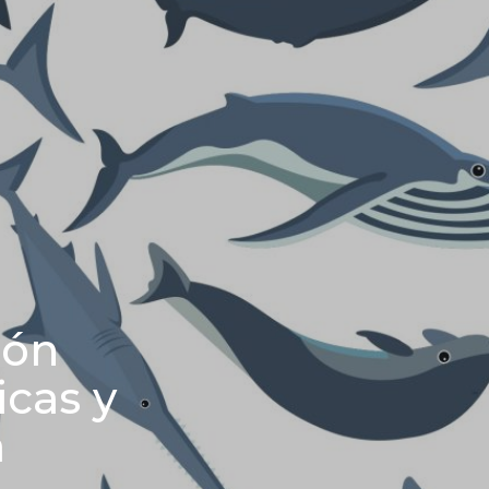
pón
cas y
a