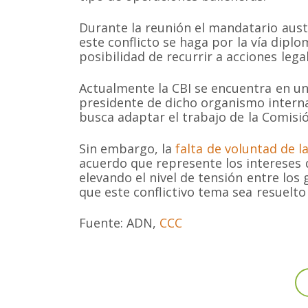
Durante la reunión el mandatario austr
este conflicto se haga por la vía dipl
posibilidad de recurrir a acciones lega
Actualmente la CBI se encuentra en u
presidente de dicho organismo internac
busca adaptar el trabajo de la Comisión
Somos una organización no gubernamental chilena y
Sin embargo, la
falta de voluntad de l
lucro que trabaja activamente en la conservación de
cetáceos y sus ecosistemas acuáticos en Chile y el 
acuerdo que represente los intereses
elevando el nivel de tensión entre los
Correo: Casilla 19178, Lo Castillo, Vitacura, Santiago 
Fono-fax: (56 2) 228 2910
que este conflictivo tema sea resuelto 
Fuente: ADN,
CCC