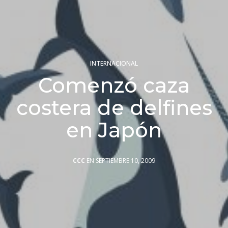
INTERNACIONAL
Comenzó caza
costera de delfines
en Japón
CCC
EN SEPTIEMBRE 10, 2009