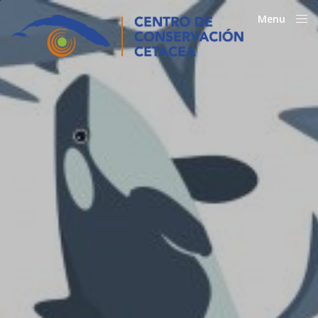
Menu
Close