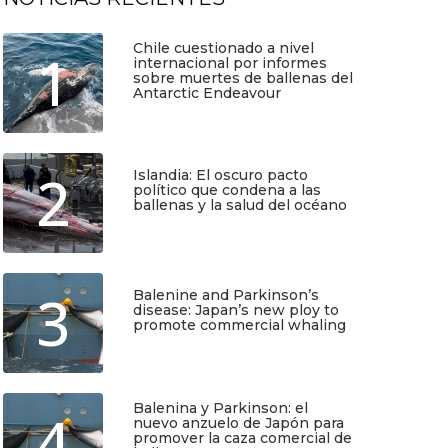
Chile cuestionado a nivel
1
internacional por informes
sobre muertes de ballenas del
Antarctic Endeavour
Julio 17, 2026
2
Islandia: El oscuro pacto
político que condena a las
ballenas y la salud del océano
Junio 25, 2026
3
Balenine and Parkinson’s
disease: Japan’s new ploy to
promote commercial whaling
Junio 6, 2026
Balenina y Parkinson: el
4
nuevo anzuelo de Japón para
promover la caza comercial de