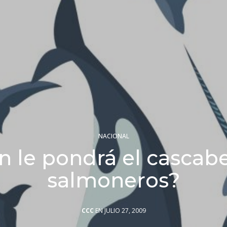
NACIONAL
 le pondrá el cascabe
salmoneros?
CCC
EN JULIO 27, 2009