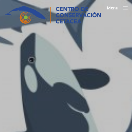
Menu
Close