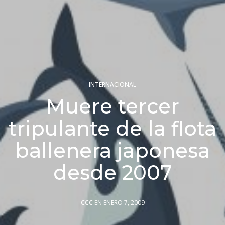
INTERNACIONAL
Muere tercer
tripulante de la flota
ballenera japonesa
desde 2007
CCC
EN ENERO 7, 2009