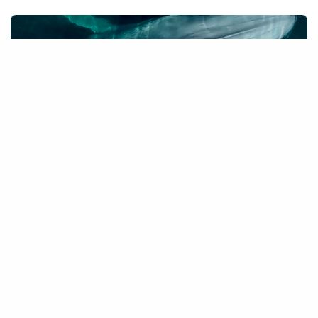
HAZ UNA DONACIÓN
Cada aporte nos acerca a proteger los océanos y las
especies que los habitan. Tu contribución marca la
diferencia.
DONAR AHORA
NOTICIAS RECIENTES