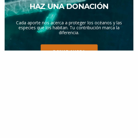
HAZ UNA DONACIÓN
Cada aporte nos acerca a proteger los océanos y las
especies que los habitan. Tu contribución marca la
diferencia.
DONAR AHORA
NOTICIAS RECIENTES
1
Chile cuestionado a nivel internacional
por informes sobre muertes de
ballenas del Antarctic Endeavour
Julio 17, 2026