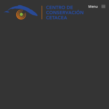
Menu
Close