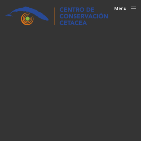
Menu
Close