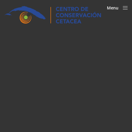
Menu
Close