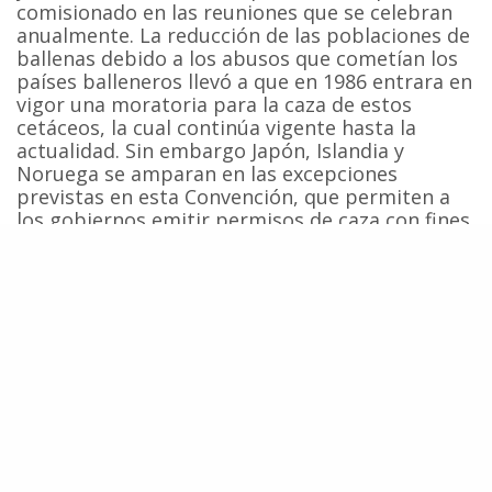
comisionado en las reuniones que se celebran
anualmente. La reducción de las poblaciones de
ballenas debido a los abusos que cometían los
países balleneros llevó a que en 1986 entrara en
vigor una moratoria para la caza de estos
cetáceos, la cual continúa vigente hasta la
actualidad. Sin embargo Japón, Islandia y
Noruega se amparan en las excepciones
previstas en esta Convención, que permiten a
los gobiernos emitir permisos de caza con fines
de investigación para continuar con esta
actividad.
Hace tres semanas ecologistas guatemaltecos,
junto con la organización internacional
Greenpeace
, denunciaron que había evidencias
de que el Gobierno de Japón estaba
presionando para que Guatemala ratificara la
Convención Internacional para la Regulación de
la Caza de la Ballena. Según las organizaciones
ecologistas, desde el año 2000 el gobierno de