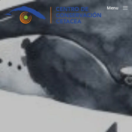
Menu
Close