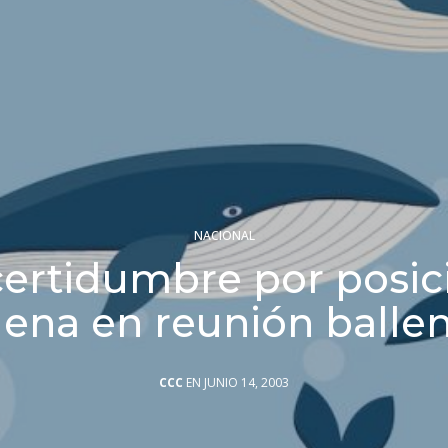
NACIONAL
certidumbre por posic
lena en reunión balle
CCC
EN JUNIO 14, 2003