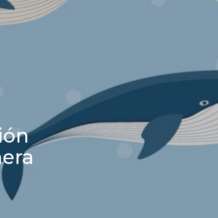
ión
nera