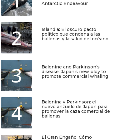
1
Antarctic Endeavour
Julio 17, 2026
2
Islandia: El oscuro pacto
político que condena a las
ballenas y la salud del océano
Junio 25, 2026
3
Balenine and Parkinson’s
disease: Japan’s new ploy to
promote commercial whaling
Junio 6, 2026
Balenina y Parkinson: el
4
nuevo anzuelo de Japón para
promover la caza comercial de
ballenas
Junio 5, 2026
El Gran Engaño: Cómo