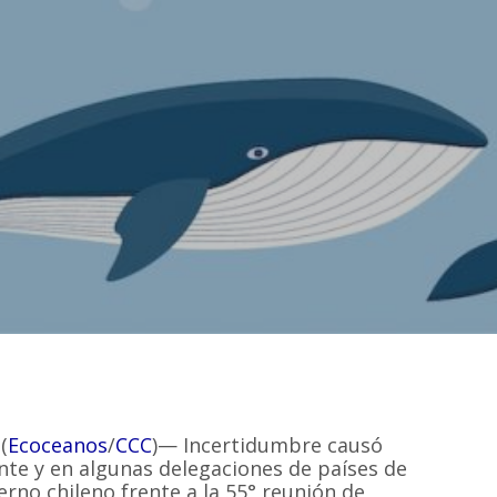
(
Ecoceanos
/
CCC
)— Incertidumbre causó
te y en algunas delegaciones de países de
rno chileno frente a la 55° reunión de