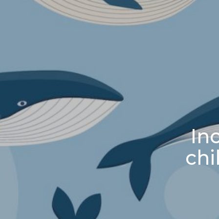
In
chi