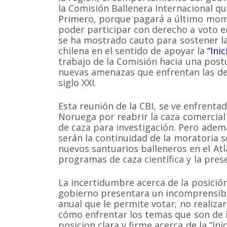
la Comisión Ballenera Internacional qu
Primero, porque pagará a último mom
poder participar con derecho a voto e
se ha mostrado cauto para sostener la
chilena en el sentido de apoyar la
“Inic
trabajo de la Comisión hacia una post
nuevas amenazas que enfrentan las de
siglo XXI.
Esta reunión de la CBI, se ve enfrentad
Noruega por reabrir la caza comercial
de caza para investigación. Pero adem
serán la continuidad de la moratoria s
nuevos santuarios balleneros en el Atlá
programas de caza científica y la presen
La incertidumbre acerca de la posición
gobierno presentara un incomprensibl
anual que le permite votar; no realiza
cómo enfrentar los temas que son de 
posicion clara y firme acerca de la “Inic