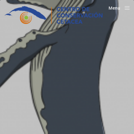
Menu
Close