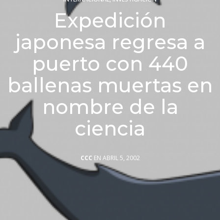
Expedición
japonesa regresa a
puerto con 440
ballenas muertas en
nombre de la
ciencia
CCC
EN ABRIL 5, 2002