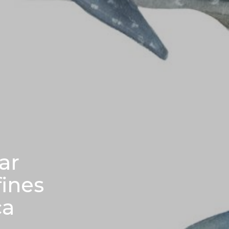
ar
fines
ca