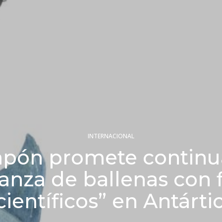
INTERNACIONAL
apón promete continu
nza de ballenas con 
científicos” en Antárti