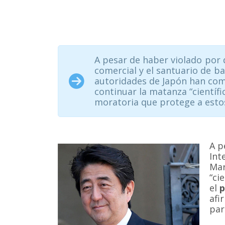
A pesar de haber violado por 
comercial y el santuario de b
autoridades de Japón han co
continuar la matanza “científi
moratoria que protege a esto
A p
Int
Ma
“ci
el
p
afi
pa