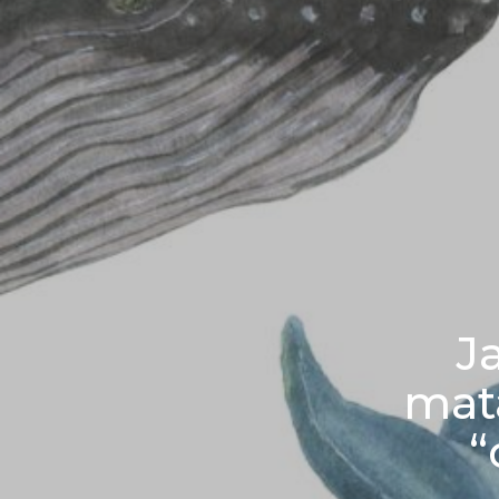
J
mata
“