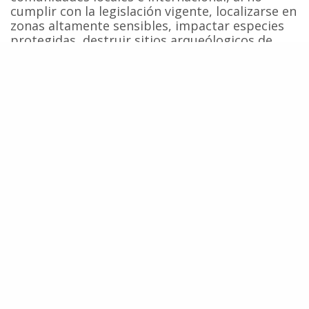
cumplir con la legislación vigente, localizarse en
zonas altamente sensibles, impactar especies
protegidas, destruir sitios arqueólogicos de
invaluable valor cultural y amenazar el
desarrollo del turismo de una de las zonas con
mayor potencial para el avistaje de ballenas y
otras especies de cetáceos de todo el país.
Ante esta situación el abogado Juan Alberto
Molina, representante de las organizaciones
demandantes que prontamente presentarán un
recurso de invalidación, aseveró que “como lo
ha reafirmado la Corte Suprema en otros casos,
en cuando la evaluación ambiental presenta
errores de forma o de fondo que vician el
procedimiento, la misma institucionalidad
ambiental tiene las facultades para anular el
procedimiento y retrotraerlo”. Molina agregó
que “también recurriremos a la justicia a través
de un recurso de protección”.