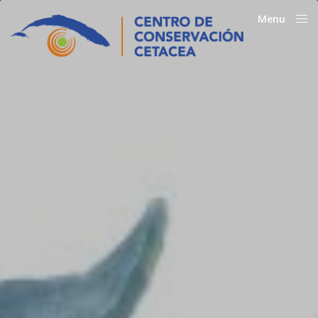
Menu
Close