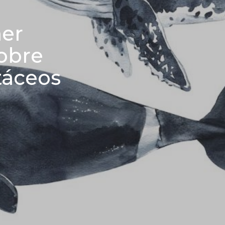
mer
sobre
táceos