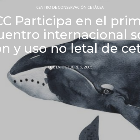
CENTRO DE CONSERVACIÓN CETÁCEA
C Participa en el pri
entro internacional 
ón y uso no letal de ce
CCC
EN OCTUBRE 6, 2005