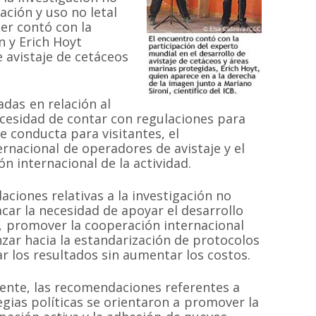
ación y uso no letal
ler contó con la
n y Erich Hoyt
 avistaje de cetáceos
das en relación al
ecesidad de contar con regulaciones para
 conducta para visitantes, el
rnacional de operadores de avistaje y el
ón internacional de la actividad.
aciones relativas a la investigación no
acar la necesidad de apoyar el desarrollo
, promover la cooperación internacional
nzar hacia la estandarización de protocolos
ar los resultados sin aumentar los costos.
ente, las recomendaciones referentes a
egias políticas se orientaron a promover la
MAPA DEL SI