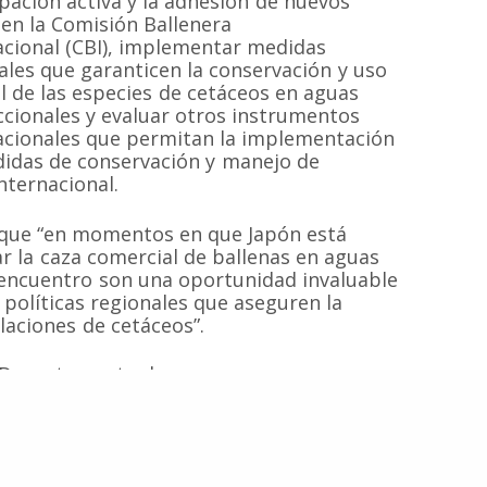
ipación activa y la adhesión de nuevos
 en la Comisión Ballenera
acional (CBI), implementar medidas
ales que garanticen la conservación y uso
Inicio
Proyectos
al de las especies de cetáceos en aguas
 sin fines de
 las especies de
Quiénes somos
Campañas
iccionales y evaluar otros instrumentos
Hemisferio Sur.
acionales que permitan la implementación
Noticias
Documentos
de Chile.
idas de conservación y manejo de
Contacto
Cetaceos de Chile
nternacional.
ó que “en momentos en que Japón está
 la caza comercial de ballenas en aguas
e encuentro son una oportunidad invaluable
© 2020
Estudio Ajolote
| Todos los derechos reservados.
 políticas regionales que aseguren la
laciones de cetáceos”.
el Departamento de
iores destacó la
Argentina, Perú y
ia permitió constatar
 sólido y coherente,