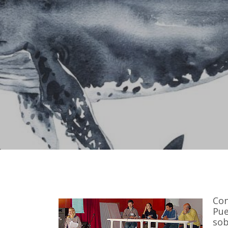
Con
Pue
sob