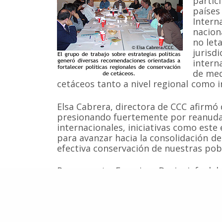
partic
países
Intern
nacion
no let
Somos una organización no gubernamental chilena y
lucro que trabaja activamente en la conservación de
jurisd
cetáceos y sus ecosistemas acuáticos en Chile y el 
intern
Correo: Casilla 19178, Lo Castillo, Vitacura, Santiago 
de med
Fono-fax: (56 2) 228 2910
cetáceos tanto a nivel regional como i
Elsa Cabrera, directora de CCC afirm
presionando fuertemente por reanudar
internacionales, iniciativas como est
para avanzar hacia la consolidación de
efectiva conservación de nuestras pob
Por su parte, Francisco Devia, jefe d
Mar del Ministerio de Relaciones Exter
participación de los Comisionados de 
Brasil ante la CBI, ya que: “su presenc
la conformación de un bloque regional