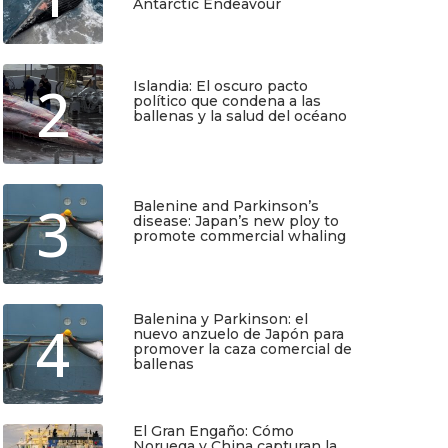
Antarctic Endeavour
Julio 17, 2026
2
Islandia: El oscuro pacto
político que condena a las
ballenas y la salud del océano
Junio 25, 2026
3
Balenine and Parkinson’s
disease: Japan’s new ploy to
promote commercial whaling
Junio 6, 2026
Balenina y Parkinson: el
4
nuevo anzuelo de Japón para
promover la caza comercial de
ballenas
Junio 5, 2026
El Gran Engaño: Cómo
TIO
SUSCRÍBETE
Noruega y China capturan la