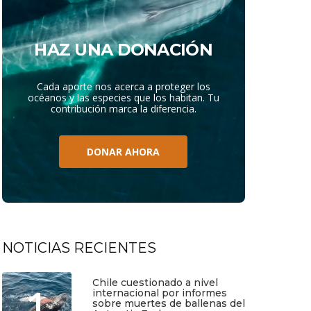
HAZ UNA DONACIÓN
Cada aporte nos acerca a proteger los
océanos y las especies que los habitan. Tu
contribución marca la diferencia.
DONAR AHORA
NOTICIAS RECIENTES
Chile cuestionado a nivel
1
internacional por informes
sobre muertes de ballenas del