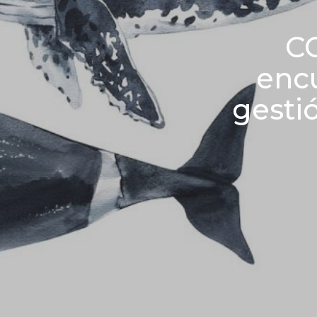
CC
encu
gesti