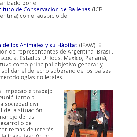
anizado por el
tituto de Conservación de Ballenas
(ICB,
entina) con el auspicio del
 de los Animales y su Hábitat
(IFAW). El
ión de representantes de Argentina, Brasil,
 Escocia, Estados Unidos, México, Panamá,
 tuvo como principal objetivo generar y
solidar el derecho soberano de los países
 metodologías no letales.
al impecable trabajo
reunió tanto a
 sociedad civil
 de la situación
manejo de las
desarrollo de
cer temas de interés
 la investigación no