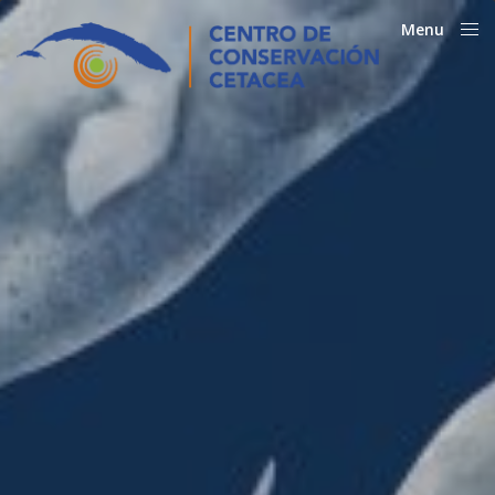
Menu
Close