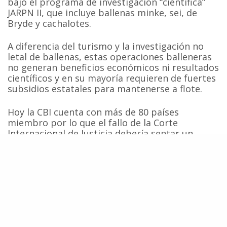
bajo el programa de investigación “científica”
JARPN II, que incluye ballenas minke, sei, de
Bryde y cachalotes.
A diferencia del turismo y la investigación no
letal de ballenas, estas operaciones balleneras
no generan beneficios económicos ni resultados
científicos y en su mayoría requieren de fuertes
subsidios estatales para mantenerse a flote.
Hoy la CBI cuenta con más de 80 países
miembro por lo que el fallo de la Corte
Internacional de Justicia debería sentar un
sólido precedente para facilitar su evolución y
cumplir con los objetivos de conservación y
manejo establecidos en la Convención pero bajo
una mirada moderna que reconozca la
moratoria como uno de los mayores aportes
del derecho ambiental internacional a la
conservación marina, y considere los intereses,
usos no letales y necesidades de conservación