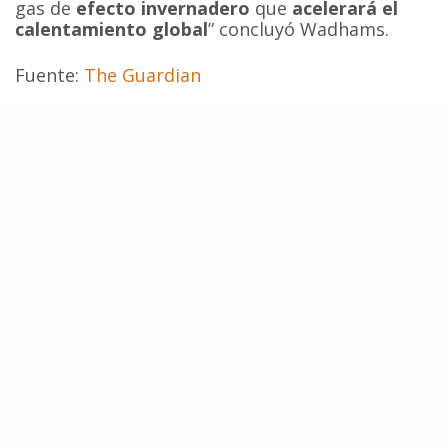
gas de
efecto invernadero
que
acelerará el
calentamiento global
” concluyó Wadhams.
Fuente:
The Guardian
Amenazas
Biodiversidad
Calentamiento Global
Cambio Climático
Conservación Marina