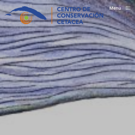
Menu
Close