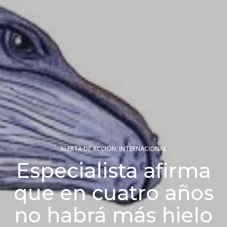
ALERTA DE ACCIÓN
,
INTERNACIONAL
Especialista afirma
que en cuatro años
no habrá más hielo