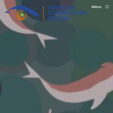
Menu
Close