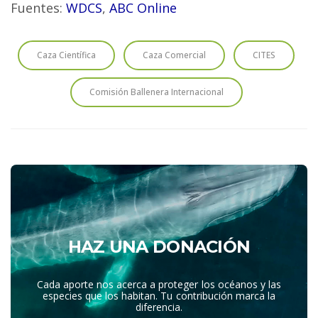
Fuentes:
WDCS
,
ABC Online
Caza Científica
Caza Comercial
CITES
Comisión Ballenera Internacional
HAZ UNA DONACIÓN
Cada aporte nos acerca a proteger los océanos y las
especies que los habitan. Tu contribución marca la
diferencia.