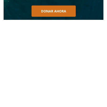
DONAR AHORA
NOTICIAS RECIENTES
1
Chile cuestionado a nivel internacional
por informes sobre muertes de
ballenas del Antarctic Endeavour
Julio 17, 2026
2
Islandia: El oscuro pacto político que
condena a las ballenas y la salud del
océano
Junio 25, 2026