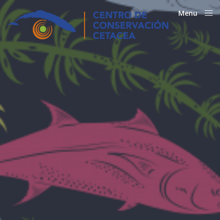
Menu
Close