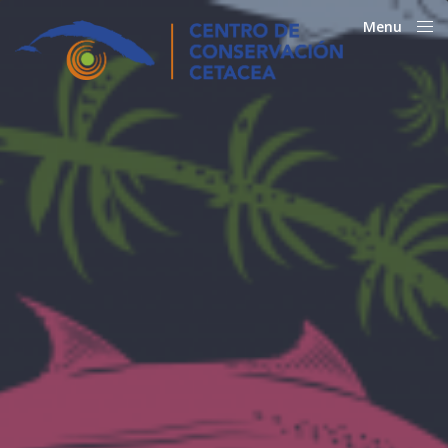
Menu
Close