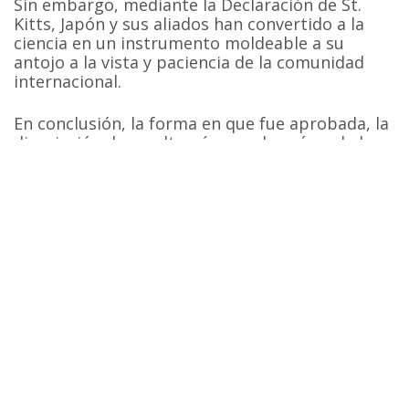
Sin embargo, mediante la Declaración de St.
Kitts, Japón y sus aliados han convertido a la
ciencia en un instrumento moldeable a su
antojo a la vista y paciencia de la comunidad
internacional.
En conclusión, la forma en que fue aprobada, la
disociación de un alto número de países de la
declaración y el lenguaje pobre del documento,
evidencian que la Declaración de St. Kitts, en
oposición a las resoluciones adoptadas por la
CBI en sus 60 años de historia, carece de todo
reconocimiento científico y político. El aparente
triunfo de Japón a través de cuestionados
mecanismos de presión como la ‘compra de
votos’, es un llamado de alerta para que los
gobiernos América Latina y el hemisferio sur,
defiendan los principios enunciados en
la Declaración de Buenos Aires, trabajando
activa y coordinadamente en el fortalecimiento
del bloque conservacionista en la CBI y