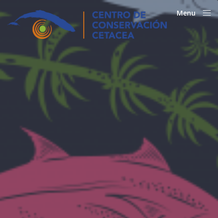
Menu
Close