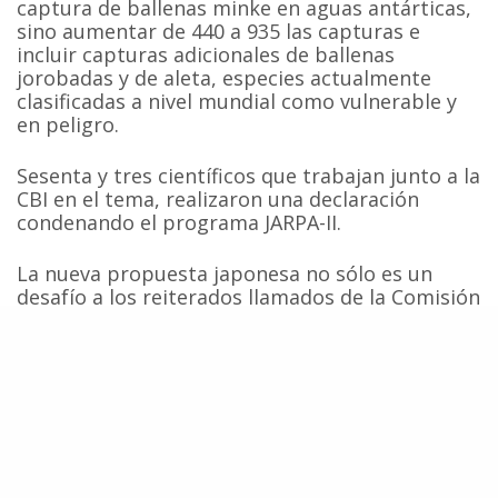
captura de ballenas minke en aguas antárticas,
sino aumentar de 440 a 935 las capturas e
incluir capturas adicionales de ballenas
jorobadas y de aleta, especies actualmente
clasificadas a nivel mundial como vulnerable y
en peligro.
Sesenta y tres científicos que trabajan junto a la
CBI en el tema, realizaron una declaración
condenando el programa JARPA-II.
La nueva propuesta japonesa no sólo es un
desafío a los reiterados llamados de la Comisión
a detener los programas de caza científica, sino
también hace evidente la urgente necesidad de
avanzar hacia la adopción de medidas de
cumplimiento que permitan detener los
reiterados abusos a la Convención cometidos
bajo el alero de la investigación.
Fuentes: