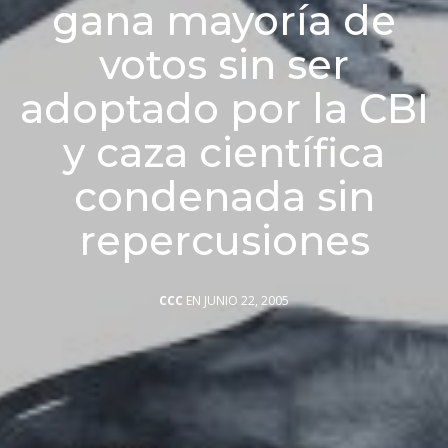
gana mayoría de
votos sin ser
adoptado por la CBI
y caza científica
condenada sin
repercusiones
CCC
EN JUNIO 22, 2005