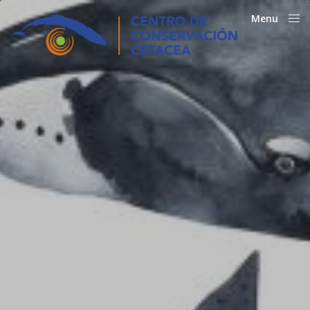
Menu
Close