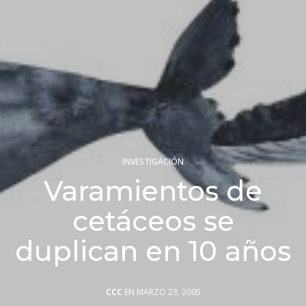
INVESTIGACIÓN
Varamientos de
cetáceos se
duplican en 10 años
CCC
EN MARZO 23, 2005