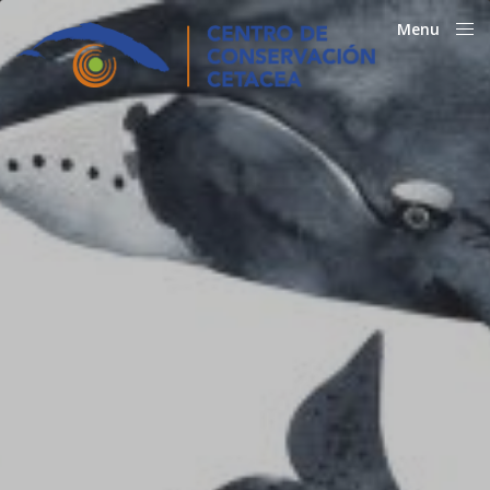
Menu
Close