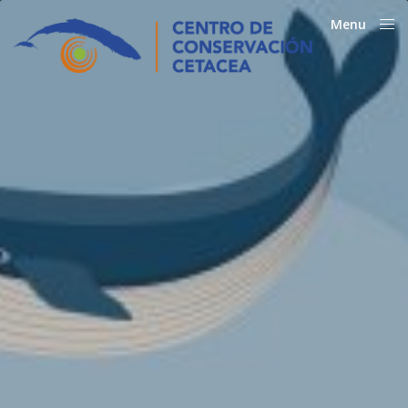
Menu
Close