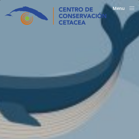
Menu
Close