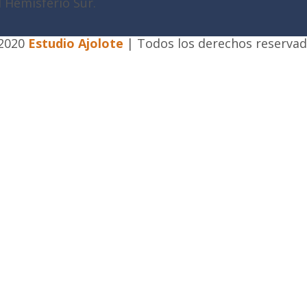
l Hemisferio Sur.
2020
Estudio Ajolote
| Todos los derechos reservad