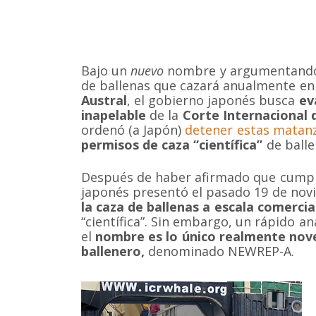
Bajo un
nuevo
nombre y argumentand
de ballenas que cazará anualmente en
Austral
, el gobierno japonés busca
ev
inapelable
de la
Corte Internacional d
ordenó (a Japón)
detener estas matan
permisos de caza “científica”
de balle
Después de haber afirmado que cumplir
japonés presentó el pasado 19 de no
la caza de ballenas a escala comercial
“científica”. Sin embargo, un rápido an
el
nombre es lo único realmente nov
ballenero,
denominado NEWREP-A.