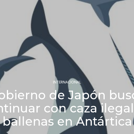
INTERNACIONAL
obierno de Japón bus
tinuar con caza ilega
ballenas en Antártica