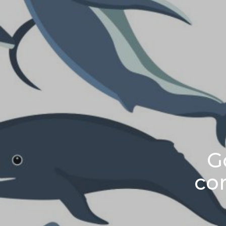
G
con