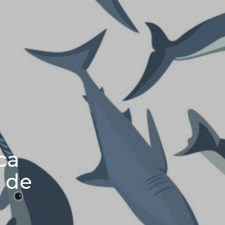
ca
l de