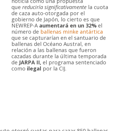
noticia como una propuesta
que
reduciría significativamente
la cuota
de caza auto-otorgada por el
gobierno de Japón, lo cierto es que
NEWREP-A
aumentará en un 32%
el
número de
ballenas minke antártica
que se capturarían en el santuario de
ballenas del Océano Austral, en
relación a las ballenas que fueron
cazadas durante la última temporada
de
JARPA II,
el programa sentenciado
como
ilegal
por la CIJ.
 auto-otorgó cuotas para cazar 850 ballenas