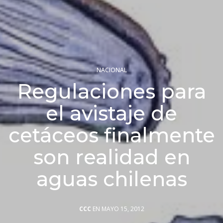
NACIONAL
Regulaciones para
el avistaje de
cetáceos finalmente
son realidad en
aguas chilenas
CCC
EN MAYO 15, 2012