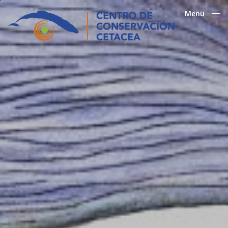
Menu
Close