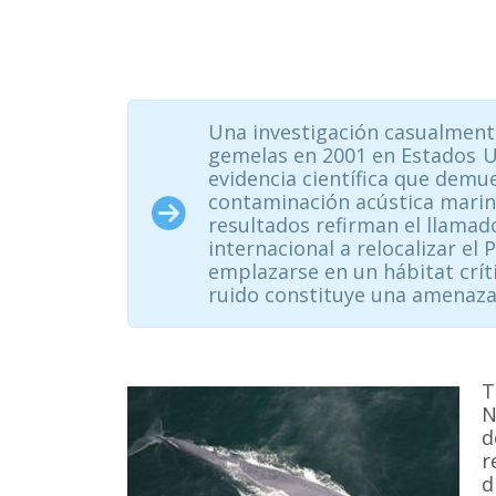
Una investigación casualmente
gemelas en 2001 en Estados U
evidencia científica que demue
contaminación acústica marina 
resultados refirman el llamad
internacional a relocalizar el
emplazarse en un hábitat críti
ruido constituye una amenaza 
T
N
d
r
d