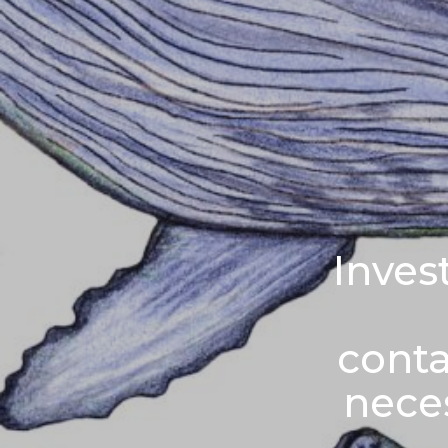
Inves
conta
nece