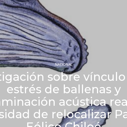
NACIONAL
tigación sobre vínculo
estrés de ballenas y
minación acústica re
sidad de relocalizar P
Eólico Chiloé