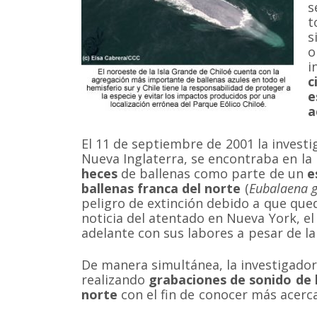
s
t
s
o
i
c
e
a
El 11 de septiembre de 2001 la investi
Nueva Inglaterra, se encontraba en l
heces
de ballenas como parte de un
e
ballenas franca del norte
(
Eubalaena g
peligro de extinción debido a que que
noticia del atentado en Nueva York, el 
adelante con sus labores a pesar de l
De manera simultánea, la investigador
realizando
grabaciones de sonido de l
norte
con el fin de conocer más acerc