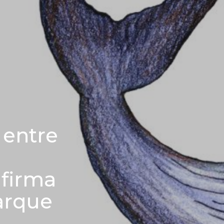
 entre
afirma
arque