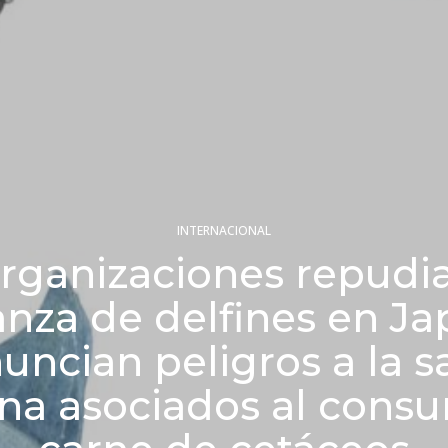
INTERNACIONAL
rganizaciones repudi
nza de delfines en Ja
uncian peligros a la s
a asociados al cons