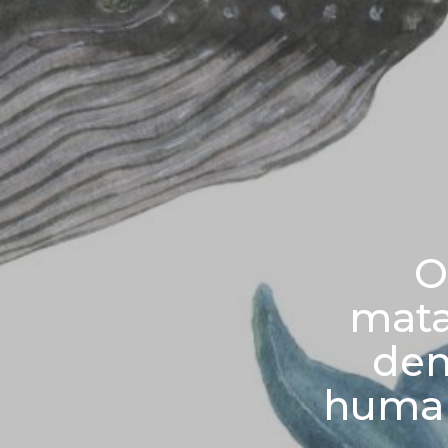
O
mata
den
human