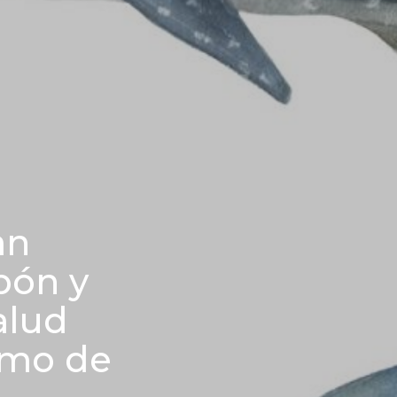
an
pón y
alud
umo de